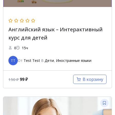
Английский язык – Интерактивный
курс для детей
0
15ч
TT
От
Test Test
В
Дети
,
Иностранные языки
99
₽
В корзину
150
₽