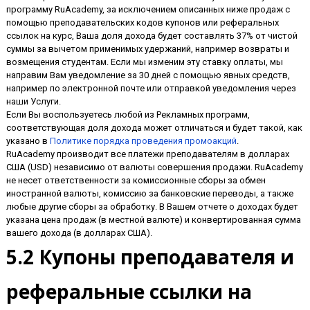
программу RuAcademy, за исключением описанных ниже продаж с
помощью преподавательских кодов купонов или реферальных
ссылок на курс, Ваша доля дохода будет составлять 37% от чистой
суммы за вычетом применимых удержаний, например возвраты и
возмещения студентам. Если мы изменим эту ставку оплаты, мы
направим Вам уведомление за 30 дней с помощью явных средств,
например по электронной почте или отправкой уведомления через
наши Услуги.
Если Вы воспользуетесь любой из Рекламных программ,
соответствующая доля дохода может отличаться и будет такой, как
указано в
Политике порядка проведения промоакций
.
RuAcademy производит все платежи преподавателям в долларах
США (USD) независимо от валюты совершения продажи. RuAcademy
не несет ответственности за комиссионные сборы за обмен
иностранной валюты, комиссию за банковские переводы, а также
любые другие сборы за обработку. В Вашем отчете о доходах будет
указана цена продаж (в местной валюте) и конвертированная сумма
вашего дохода (в долларах США).
5.2 Купоны преподавателя и
реферальные ссылки на