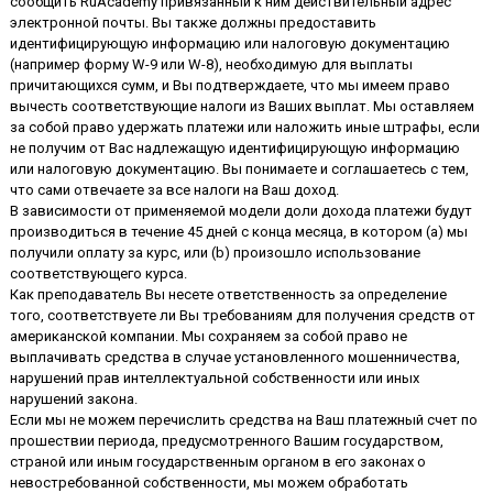
сообщить RuAcademy привязанный к ним действительный адрес
электронной почты. Вы также должны предоставить
идентифицирующую информацию или налоговую документацию
(например форму W-9 или W-8), необходимую для выплаты
причитающихся сумм, и Вы подтверждаете, что мы имеем право
вычесть соответствующие налоги из Ваших выплат. Мы оставляем
за собой право удержать платежи или наложить иные штрафы, если
не получим от Вас надлежащую идентифицирующую информацию
или налоговую документацию. Вы понимаете и соглашаетесь с тем,
что сами отвечаете за все налоги на Ваш доход.
В зависимости от применяемой модели доли дохода платежи будут
производиться в течение 45 дней с конца месяца, в котором (а) мы
получили оплату за курс, или (b) произошло использование
соответствующего курса.
Как преподаватель Вы несете ответственность за определение
того, соответствуете ли Вы требованиям для получения средств от
американской компании. Мы сохраняем за собой право не
выплачивать средства в случае установленного мошенничества,
нарушений прав интеллектуальной собственности или иных
нарушений закона.
Если мы не можем перечислить средства на Ваш платежный счет по
прошествии периода, предусмотренного Вашим государством,
страной или иным государственным органом в его законах о
невостребованной собственности, мы можем обработать