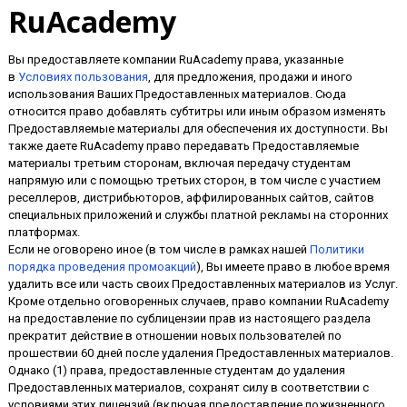
RuAcademy
Вы предоставляете компании RuAcademy права, указанные
в
Условиях пользования
, для предложения, продажи и иного
использования Ваших Предоставленных материалов. Сюда
относится право добавлять субтитры или иным образом изменять
Предоставляемые материалы для обеспечения их доступности. Вы
также даете RuAcademy право передавать Предоставляемые
материалы третьим сторонам, включая передачу студентам
напрямую или с помощью третьих сторон, в том числе с участием
реселлеров, дистрибьюторов, аффилированных сайтов, сайтов
специальных приложений и службы платной рекламы на сторонних
платформах.
Если не оговорено иное (в том числе в рамках нашей
Политики
порядка проведения промоакций
), Вы имеете право в любое время
удалить все или часть своих Предоставленных материалов из Услуг.
Кроме отдельно оговоренных случаев, право компании RuAcademy
на предоставление по сублицензии прав из настоящего раздела
прекратит действие в отношении новых пользователей по
прошествии 60 дней после удаления Предоставленных материалов.
Однако (1) права, предоставленные студентам до удаления
Предоставленных материалов, сохранят силу в соответствии с
условиями этих лицензий (включая предоставление пожизненного