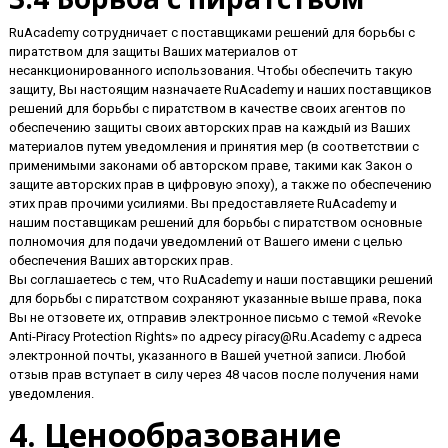
RuAcademy сотрудничает с поставщиками решений для борьбы с
пиратством для защиты Ваших материалов от
несанкционированного использования. Чтобы обеспечить такую
защиту, Вы настоящим назначаете RuAcademy и наших поставщиков
решений для борьбы с пиратством в качестве своих агентов по
обеспечению защиты своих авторских прав на каждый из Ваших
материалов путем уведомления и принятия мер (в соответствии с
применимыми законами об авторском праве, такими как Закон о
защите авторских прав в цифровую эпоху), а также по обеспечению
этих прав прочими усилиями. Вы предоставляете RuAcademy и
нашим поставщикам решений для борьбы с пиратством основные
полномочия для подачи уведомлений от Вашего имени с целью
обеспечения Ваших авторских прав.
Вы соглашаетесь с тем, что RuAcademy и наши поставщики решений
для борьбы с пиратством сохраняют указанные выше права, пока
Вы не отзовете их, отправив электронное письмо с темой «Revoke
Anti-Piracy Protection Rights» по адресу piracy@Ru.Academy с адреса
электронной почты, указанного в Вашей учетной записи. Любой
отзыв прав вступает в силу через 48 часов после получения нами
уведомления.
4. Ценообразование