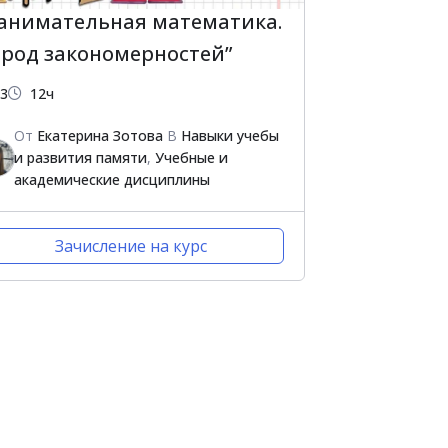
Занимательная математика.
ород закономерностей”
3
12ч
От
Екатерина Зотова
В
Навыки учебы
и развития памяти
,
Учебные и
академические дисциплины
Зачисление на курс