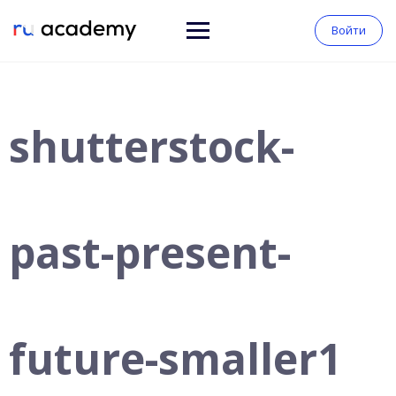
Войти
shutterstock-
past-present-
future-smaller1