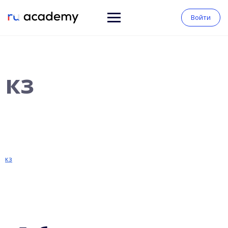
Войти
кз
кз