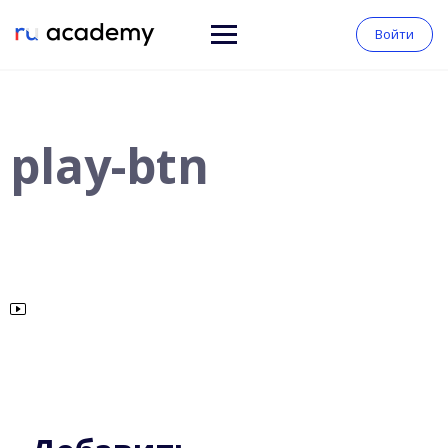
Войти
play-btn