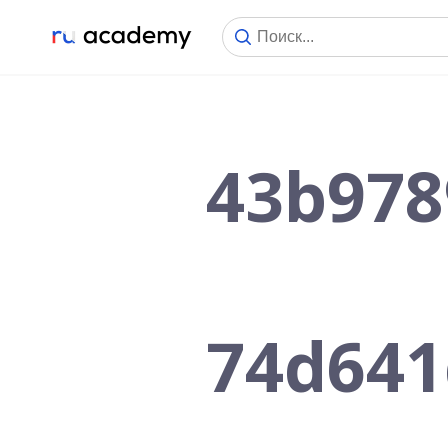
43b978
74d641