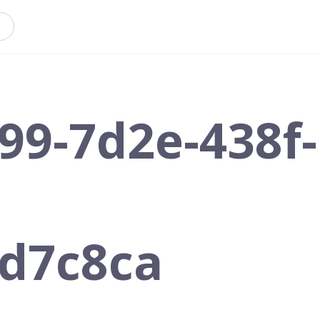
99-7d2e-438f-
d7c8ca