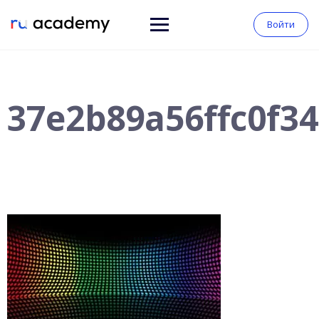
Войти
37e2b89a56ffc0f3