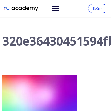
Войти
320e36430451594f