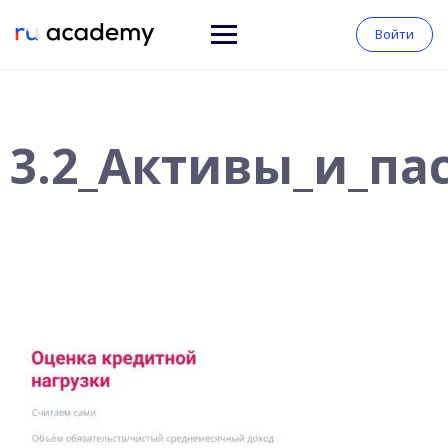
Войти
3.2_Активы_и_па