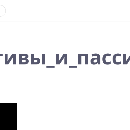
тивы_и_пасс