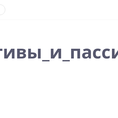
тивы_и_пасс