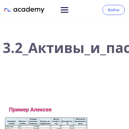
Войти
3.2_Активы_и_па