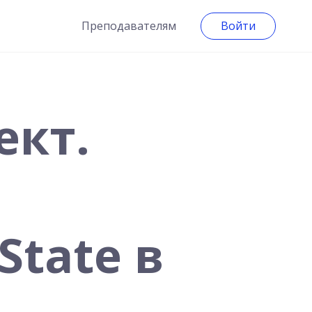
Преподавателям
Войти
ект.
tate в