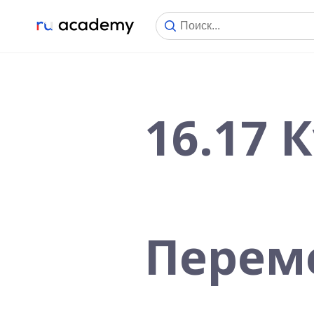
16.17 
Переме