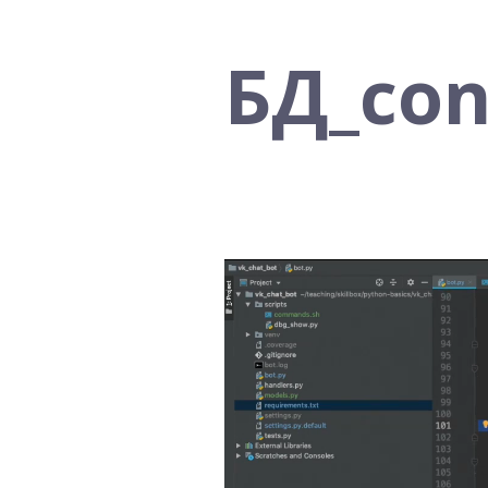
БД_con