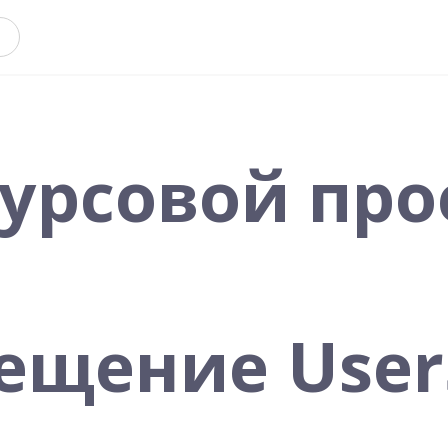
Курсовой про
щение UserS