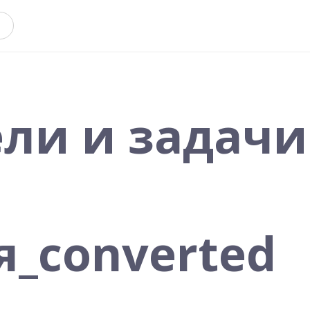
ели и задачи
_converted