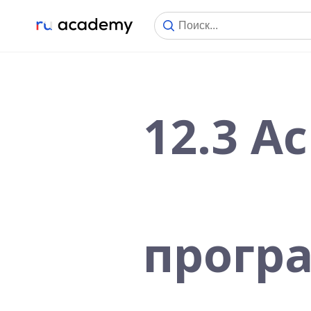
12.3 А
прогр