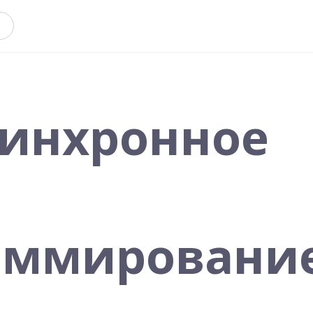
синхронное
аммирование