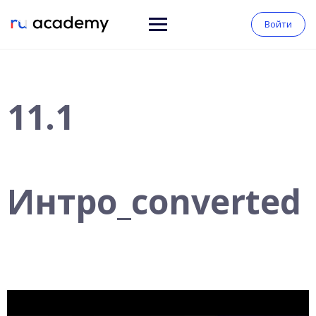
Войти
11.1
Интро_converted