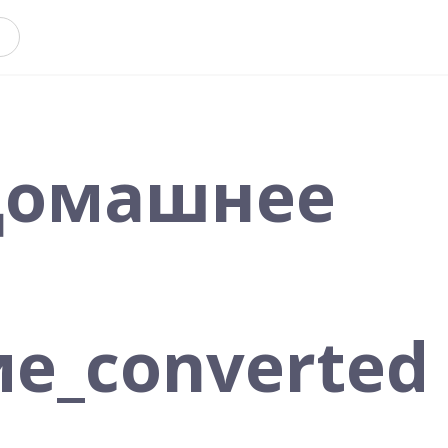
 Домашнее
е_converted