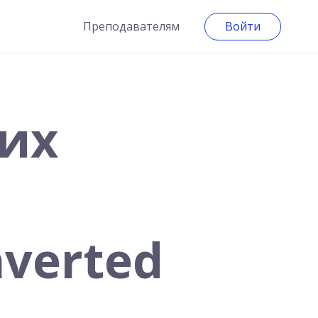
Преподавателям
Войти
них
nverted