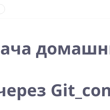
Сдача домаш
через Git_co