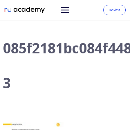
Войти
085f2181bc084f44
3