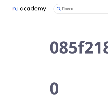
085f21
0