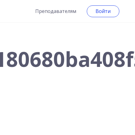
Преподавателям
Войти
180680ba408f