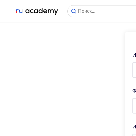
И
Ф
И