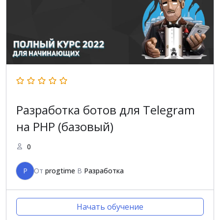
Разработка ботов для Telegram
на PHP (базовый)
0
P
От
progtime
В
Разработка
Начать обучение