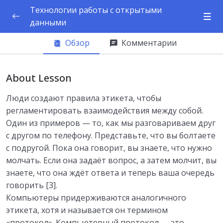
Технологии работы с открытыми
данными
1. Основные определения и свойства
Обзор
Комментарии
0/1
открытых систем
2. Модели среды открытых
About Lesson
0/1
информационных систем
Люди создают правила этикета, чтобы
3.Основные форматы данных
регламентировать взаимодействия между собой.
0/1
Один из примеров — то, как мы разговариваем друг
с другом по телефону. Представьте, что вы болтаете
Основные форматы данных (JSON, XML,
00:00
с подругой. Пока она говорит, вы знаете, что нужно
CSV, YAML, INI) и их применение
молчать. Если она задаёт вопрос, а затем молчит, вы
знаете, что она ждёт ответа и теперь ваша очередь
4. Протоколы
0/1
говорить [3].
Компьютеры придерживаются аналогичного
этикета, хотя и называется он термином
«протокол». Компьютерный протокол — это